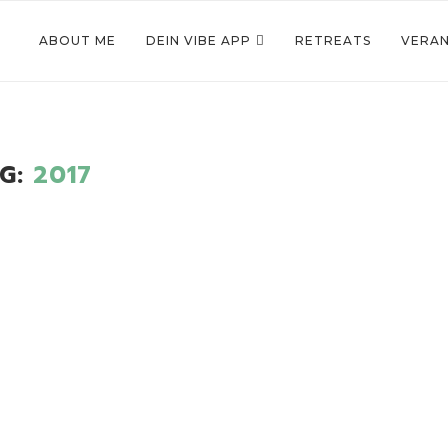
ABOUT ME
DEIN VIBE APP
RETREATS
VERA
G:
2017