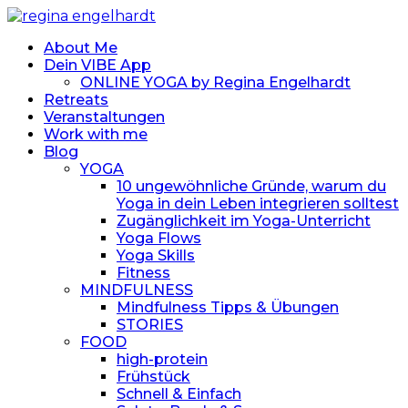
About Me
Dein VIBE App
ONLINE YOGA by Regina Engelhardt
Retreats
Veranstaltungen
Work with me
Blog
YOGA
10 ungewöhnliche Gründe, warum du
Yoga in dein Leben integrieren solltest
Zugänglichkeit im Yoga-Unterricht
Yoga Flows
Yoga Skills
Fitness
MINDFULNESS
Mindfulness Tipps & Übungen
STORIES
FOOD
high-protein
Frühstück
Schnell & Einfach