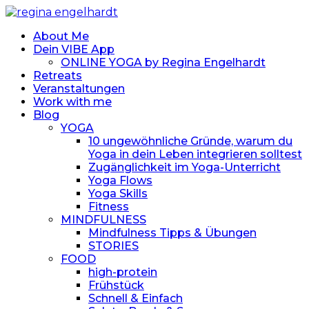
About Me
Dein VIBE App
ONLINE YOGA by Regina Engelhardt
Retreats
Veranstaltungen
Work with me
Blog
YOGA
10 ungewöhnliche Gründe, warum du
Yoga in dein Leben integrieren solltest
Zugänglichkeit im Yoga-Unterricht
Yoga Flows
Yoga Skills
Fitness
MINDFULNESS
Mindfulness Tipps & Übungen
STORIES
FOOD
high-protein
Frühstück
Schnell & Einfach