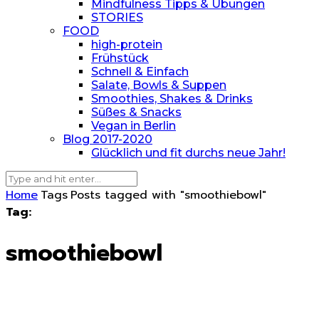
Mindfulness Tipps & Übungen
STORIES
FOOD
high-protein
Frühstück
Schnell & Einfach
Salate, Bowls & Suppen
Smoothies, Shakes & Drinks
Süßes & Snacks
Vegan in Berlin
Blog 2017-2020
Glücklich und fit durchs neue Jahr!
Home
Tags
Posts tagged with "smoothiebowl"
Tag:
smoothiebowl