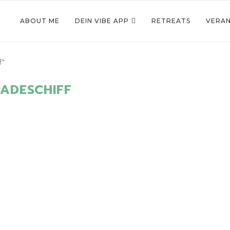
ABOUT ME
DEIN VIBE APP
RETREATS
VERA
f"
BADESCHIFF