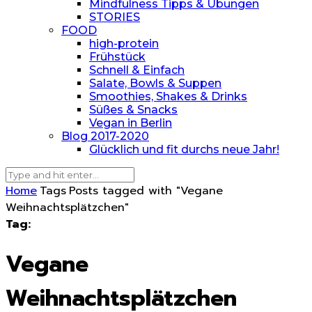
Mindfulness Tipps & Übungen
STORIES
FOOD
high-protein
Frühstück
Schnell & Einfach
Salate, Bowls & Suppen
Smoothies, Shakes & Drinks
Süßes & Snacks
Vegan in Berlin
Blog 2017-2020
Glücklich und fit durchs neue Jahr!
Home
Tags
Posts tagged with "Vegane
Weihnachtsplätzchen"
Tag:
Vegane
Weihnachtsplätzchen