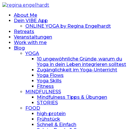
About Me
Dein VIBE App
ONLINE YOGA by Regina Engelhardt
Retreats
Veranstaltungen
Work with me
Blog
YOGA
10 ungewöhnliche Gründe, warum du
Yoga in dein Leben integrieren solltest
Zugänglichkeit im Yoga-Unterricht
Yoga Flows
Yoga Skills
Fitness
MINDFULNESS
Mindfulness Tipps & Übungen
STORIES
FOOD
high-protein
Frühstück
Schnell & Einfach