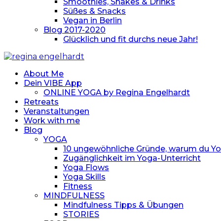
Smoothies, Shakes & Drinks
Süßes & Snacks
Vegan in Berlin
Blog 2017-2020
Glücklich und fit durchs neue Jahr!
About Me
Dein VIBE App
ONLINE YOGA by Regina Engelhardt
Retreats
Veranstaltungen
Work with me
Blog
YOGA
10 ungewöhnliche Gründe, warum du Yoga
Zugänglichkeit im Yoga-Unterricht
Yoga Flows
Yoga Skills
Fitness
MINDFULNESS
Mindfulness Tipps & Übungen
STORIES