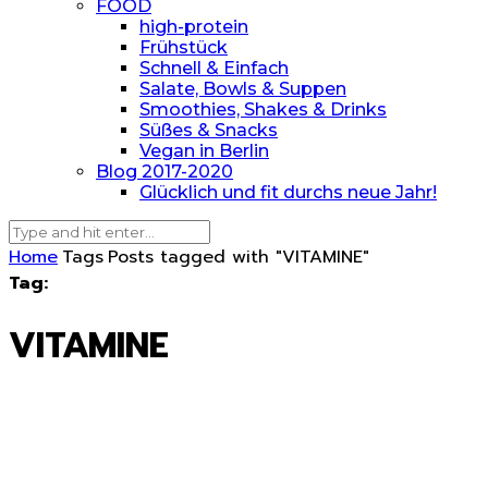
FOOD
high-protein
Frühstück
Schnell & Einfach
Salate, Bowls & Suppen
Smoothies, Shakes & Drinks
Süßes & Snacks
Vegan in Berlin
Blog 2017-2020
Glücklich und fit durchs neue Jahr!
Home
Tags
Posts tagged with "VITAMINE"
Tag:
VITAMINE