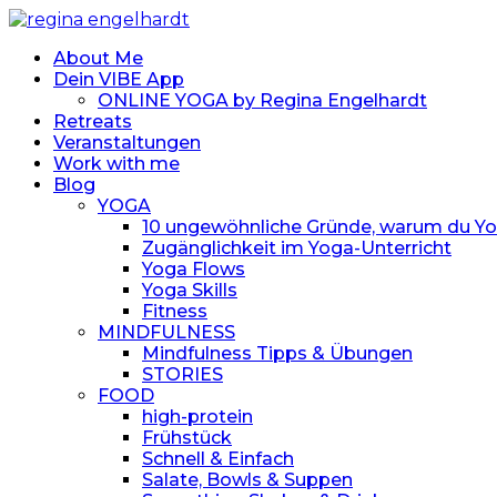
About Me
Dein VIBE App
ONLINE YOGA by Regina Engelhardt
Retreats
Veranstaltungen
Work with me
Blog
YOGA
10 ungewöhnliche Gründe, warum du Yoga
Zugänglichkeit im Yoga-Unterricht
Yoga Flows
Yoga Skills
Fitness
MINDFULNESS
Mindfulness Tipps & Übungen
STORIES
FOOD
high-protein
Frühstück
Schnell & Einfach
Salate, Bowls & Suppen