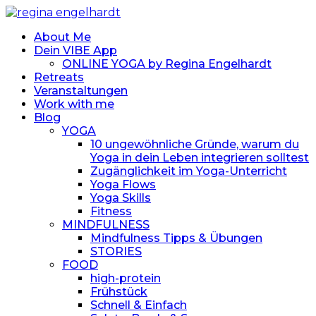
About Me
Dein VIBE App
ONLINE YOGA by Regina Engelhardt
Retreats
Veranstaltungen
Work with me
Blog
YOGA
10 ungewöhnliche Gründe, warum du
Yoga in dein Leben integrieren solltest
Zugänglichkeit im Yoga-Unterricht
Yoga Flows
Yoga Skills
Fitness
MINDFULNESS
Mindfulness Tipps & Übungen
STORIES
FOOD
high-protein
Frühstück
Schnell & Einfach