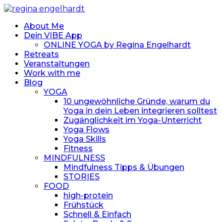
About Me
Dein VIBE App
ONLINE YOGA by Regina Engelhardt
Retreats
Veranstaltungen
Work with me
Blog
YOGA
10 ungewöhnliche Gründe, warum du
Yoga in dein Leben integrieren solltest
Zugänglichkeit im Yoga-Unterricht
Yoga Flows
Yoga Skills
Fitness
MINDFULNESS
Mindfulness Tipps & Übungen
STORIES
FOOD
high-protein
Frühstück
Schnell & Einfach