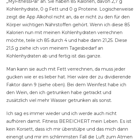
„MyFitnessPal“ an. Sie haben 85 Kalorien, davon 2,7 g
Kohlenhydrate, 0 g Fett und 0 g Proteine. Logischerweise
zeigt die App Alkohol nicht an, da er nicht zu den für den
Körper wichtigen Nährstoffen gehört. Wenn ich diese 85
Kalorien nun mit meinen Kohlenhydraten verrechnen
möchte, teile ich 85 durch 4 und habe dann 21,25. Diese
21,5 g ziehe ich von meinem Tagesbedarf an
Kohlenhydraten ab und fertig ist das ganze.
Man kann sie auch mit Fett verrechnen, da muss jeder
gucken wie er es lieber hat. Hier wäre der zu dividierende
Faktor dann 9 (siehe oben). Bei dem Weinfest habe ich
den Wein, den ich getrunken habe getrackt und
zusätzlich viel mehr Wasser getrunken als sonst.
Ich sag es immer wieder und ich werde auch nicht
aufhören damit. Fitness BEREICHERT mein Leben. Es ist
kein Korsett, dass ich mir überstülpe und das mich dann
einengt und mir im schlimmsten Fall die Luft zum Atmen