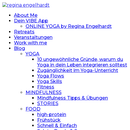
About Me
Dein VIBE App
ONLINE YOGA by Regina Engelhardt
Retreats
Veranstaltungen
Work with me
Blog
YOGA
10 ungewöhnliche Gründe, warum du
Yoga in dein Leben integrieren solltest
Zugänglichkeit im Yoga-Unterricht
Yoga Flows
Yoga Skills
Fitness
MINDFULNESS
Mindfulness Tipps & Übungen
STORIES
FOOD
high-protein
Frühstück
Schnell & Einfach