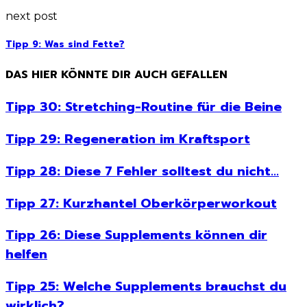
next post
Tipp 9: Was sind Fette?
DAS HIER KÖNNTE DIR AUCH GEFALLEN
Tipp 30: Stretching-Routine für die Beine
Tipp 29: Regeneration im Kraftsport
Tipp 28: Diese 7 Fehler solltest du nicht...
Tipp 27: Kurzhantel Oberkörperworkout
Tipp 26: Diese Supplements können dir
helfen
Tipp 25: Welche Supplements brauchst du
wirklich?