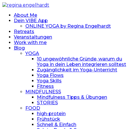
About Me
Dein VIBE App
ONLINE YOGA by Regina Engelhardt
Retreats
Veranstaltungen
Work with me
Blog
YOGA
10 ungewöhnliche Gründe, warum du
Yoga in dein Leben integrieren solltest
Zugänglichkeit im Yoga-Unterricht
Yoga Flows
Yoga Skills
Fitness
MINDFULNESS
Mindfulness Tipps & Übungen
STORIES
FOOD
high-protein
Frühstück
Schnell & Einfach