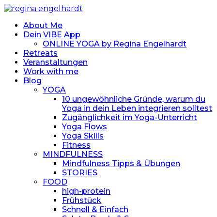
About Me
Dein VIBE App
ONLINE YOGA by Regina Engelhardt
Retreats
Veranstaltungen
Work with me
Blog
YOGA
10 ungewöhnliche Gründe, warum du
Yoga in dein Leben integrieren solltest
Zugänglichkeit im Yoga-Unterricht
Yoga Flows
Yoga Skills
Fitness
MINDFULNESS
Mindfulness Tipps & Übungen
STORIES
FOOD
high-protein
Frühstück
Schnell & Einfach