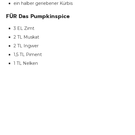
ein halber geriebener Kürbis
FÜR Das Pumpkinspice
3 EL Zimt
2 TL Muskat
2 TL Ingwer
1,5 TL Piment
1 TL Nelken